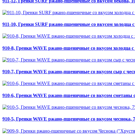
911-12, Гренки SURF ржано-пшеничные со вкусом бекона, 1
911-10, Гренки SURF ржано-пшеничные со вкусом холодца с 
910-8, Гренки WAVE ржано-пшеничные со вкусом холодца с 
910-7, Гренки WAVE ржано-пшеничные со вкусом сыр с чесн
910-6, Гренки WAVE ржано-пшеничные со вкусом сметаны с 
910-5, Гренки WAVE ржано-пшеничные со вкусом чеснока, 7