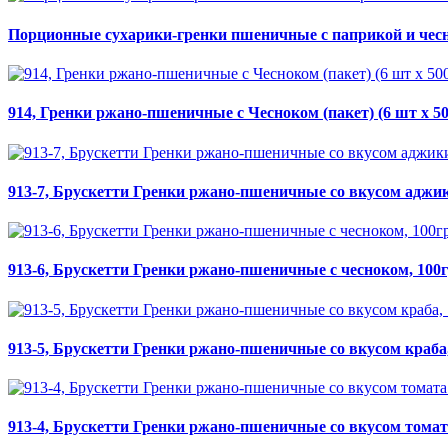
Порционные сухарики-гренки пшеничные с паприкой и чеснок
914, Гренки ржано-пшеничные с Чесноком (пакет) (6 шт х 50
913-7, Брускетти Гренки ржано-пшеничные со вкусом аджик
913-6, Брускетти Гренки ржано-пшеничные с чесноком, 100
913-5, Брускетти Гренки ржано-пшеничные со вкусом краба,
913-4, Брускетти Гренки ржано-пшеничные со вкусом томата