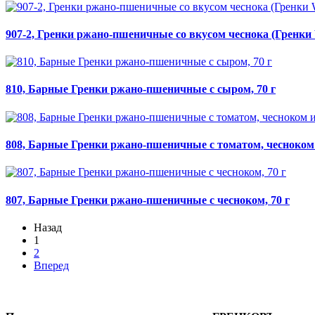
907-2, Гренки ржано-пшеничные со вкусом чеснока (Гренки 
810, Барные Гренки ржано-пшеничные с сыром, 70 г
808, Барные Гренки ржано-пшеничные с томатом, чесноком и
807, Барные Гренки ржано-пшеничные с чесноком, 70 г
Назад
1
2
Вперед