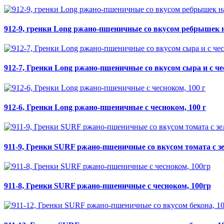
912-9, гренки Long ржано-пшеничные со вкусом ребрышек на
912-7, Гренки Long ржано-пшеничные со вкусом сыра и с че
912-6, Гренки Long ржано-пшеничные с чесноком, 100 г
911-9, Гренки SURF ржано-пшеничные со вкусом томата с зе
911-8, Гренки SURF ржано-пшеничные с чесноком, 100гр