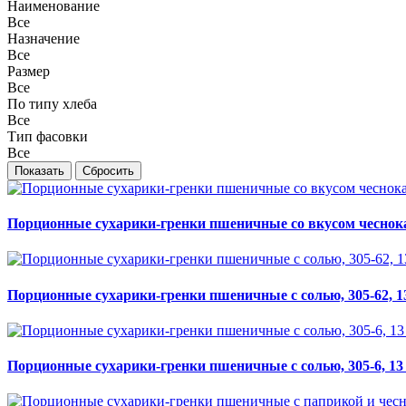
Наименование
Все
Назначение
Все
Размер
Все
По типу хлеба
Все
Тип фасовки
Все
Порционные сухарики-гренки пшеничные со вкусом чеснока, 3
Порционные сухарики-гренки пшеничные с солью, 305-62, 13 
Порционные сухарики-гренки пшеничные с солью, 305-6, 13 м